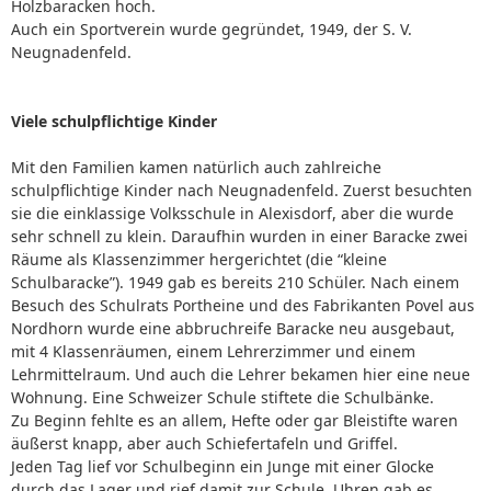
Holzbaracken hoch.
Auch ein Sportverein wurde gegründet, 1949, der S. V.
Neugnadenfeld.
Viele schulpflichtige Kinder
Mit den Familien kamen natürlich auch zahlreiche
schulpflichtige Kinder nach Neugnadenfeld. Zuerst besuchten
sie die einklassige Volksschule in Alexisdorf, aber die wurde
sehr schnell zu klein. Daraufhin wurden in einer Baracke zwei
Räume als Klassenzimmer hergerichtet (die “kleine
Schulbaracke”). 1949 gab es bereits 210 Schüler. Nach einem
Besuch des Schulrats Portheine und des Fabrikanten Povel aus
Nordhorn wurde eine abbruchreife Baracke neu ausgebaut,
mit 4 Klassenräumen, einem Lehrerzimmer und einem
Lehrmittelraum. Und auch die Lehrer bekamen hier eine neue
Wohnung. Eine Schweizer Schule stiftete die Schulbänke.
Zu Beginn fehlte es an allem, Hefte oder gar Bleistifte waren
äußerst knapp, aber auch Schiefertafeln und Griffel.
Jeden Tag lief vor Schulbeginn ein Junge mit einer Glocke
durch das Lager und rief damit zur Schule. Uhren gab es