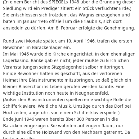
(In einem Bericht des SPIEGELs 1948 über die Gründung dieser
Siedlung wird ein Prediger zitiert: ein Stück verfluchter Erde.)
Sie entschlossen sich trotzdem, das Wagnis einzugehen und
baten im Januar 1946 offiziell um die Erlaubnis, sich dort
ansiedeln zu dürfen. Am 8. Februar erfolgte die Genehmigung.
Rund zwei Monate später, am 10. April 1946, trafen die ersten
Bewohner im Barackenlager ein.
Im Mai 1946 wurde die Kirche eingerichtet, in dem ehemaligen
Lagerkasino. Bänke gab es nicht, jeder mußte zu kirchlichen
Veranstaltungen seine Sitzgelegenheit selber mitbringen.
Einige Bewohner hatten es geschafft, aus der verlorenen
Heimat ihre Blasinstrumente mitzubringen, so daß gleich ein
kleiner Bläserchor ins Leben gerufen werden konnte. Eine
wichtige Institution noch heute in Neugnadenfeld.
(Außer den Blasinstrumenten spielten eine wichtige Rolle die
Schifferklaviere. Weltliche Musik. Umzüge durch das Dorf bei
Hochzeiten, angeführt von einem Schifferklavierspieler)
Ende Juni 1946 waren bereits über 300 Personen in die
Baracken eingezogen. Sie wohnten auf engem Raum, nur
durch eine dünne Holzwand von den Nachbarn getrennt. Da
hörte man alles.