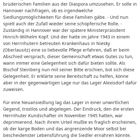
brüderischen Familien aus der Diaspora umzusehen. Er solle in
Hannover nachfragen, ob es irgendwelche
Siedlungsmöglichkeiten für diese Familien gäbe. - Und nun
spielt auch der Zufall wieder seine schöpferische Rolle. -
Zuständig in Hannover war der spätere Ministerpräsident
Hinrich-Wilhelm Kopf. Und der hatte im Jahre 1943 in einem
von Herrnhutern betreuten Krankenhaus in Niesky
(Oberlausitz) eine so liebevolle Pflege erfahren, daß er beim
Abschied versprach, dieser Gemeinschaft etwas Gutes zu tun,
wann immer eine Gelegenheit sich dafür bieten sollte. Als
Bischof Steinberg nun mit seiner Bitte erschien, bot sich diese
Gelegenheit. Er erklärte seine Bereitschaft zu helfen, könne
aber in der gegenwärtigen Lage nur das Lager Alexisdorf dafür
zuweisen.
Für eine Neuansiedlung lag das Lager in einer unwirtlichen
Gegend, trostlos und abgelegen. Der Eindruck, den die ersten
Herrnhuter Kundschafter im November 1945 hatten, war
deprimierend. Nach ihrem Urteil mußte es fraglich erscheinen,
ob der karge Boden und das angrenzende Moor selbst bei
bescheidenster Lebensführung die Siedler ernähren könnte.